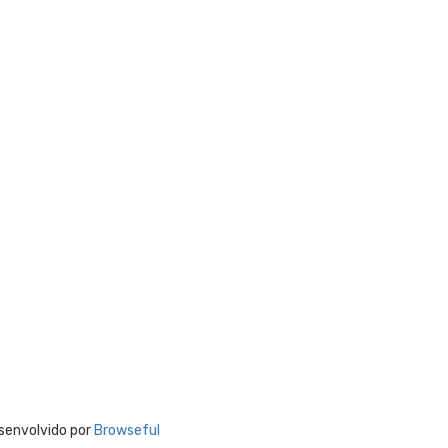
esenvolvido por
Browseful