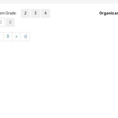
 em Grade:
2
3
4
Organizar
3
>
>|