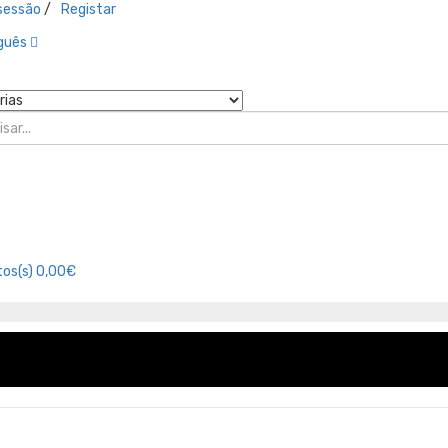
 sessão
/
Registar
guês
o
os(s)
0,00€
Promoções
Marcas
Minha Conta
Or