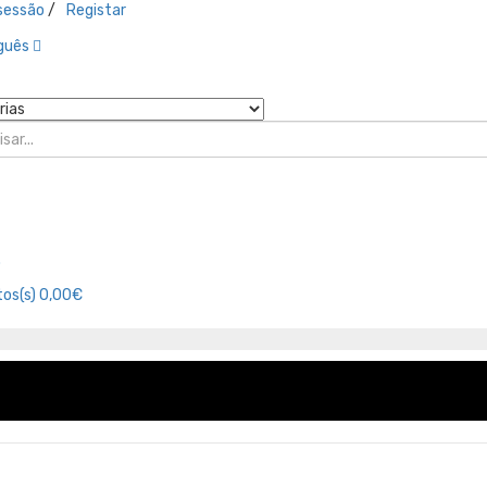
 sessão
/
Registar
guês
o
os(s)
0,00€
Promoções
Marcas
Minha Conta
Or